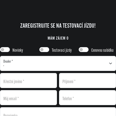
ZAREGISTRUJTE SE NA TESTOVACÍ JÍZDU!
MÁM ZÁJEM O
Novinky
Testovací jízdy
Cenovou nabídku
Dealer
*
Křestní jméno
*
Příjmení
*
Můj email
*
Telefon
*
Poznámka