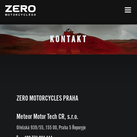
KONTAKT
Leaflet
|
©
OpenStreetMap
+
ZERO MOTORCYCLES PRAHA
−
Meteor Motor Tech CR, s.r.o.
Ořešská 939/55, 155 00, Praha 5 Řeporyje